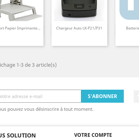
rt Papier Imprimante...
Chargeur Auto LK-P21/P31
Batteri
Aperçu rapide
Aperçu rapide
Ape



ichage 1-3 de 3 article(s)
ous pouvez vous désinscrire à tout moment.
US SOLUTION
VOTRE COMPTE