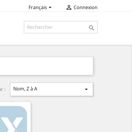


Français
Connexion

Nom, Z à A

r :