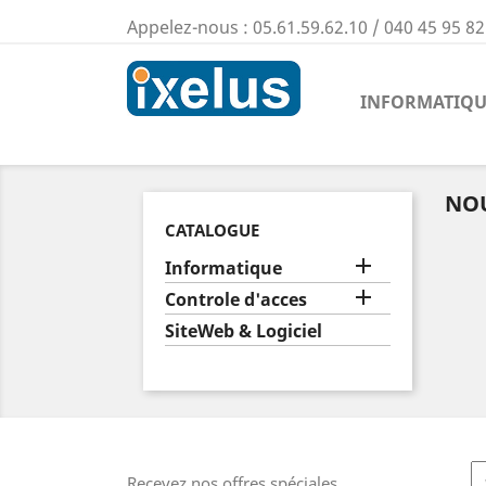
Appelez-nous :
05.61.59.62.10 / 040 45 95 82
INFORMATIQU
NO
CATALOGUE

Informatique

Controle d'acces
SiteWeb & Logiciel
Recevez nos offres spéciales