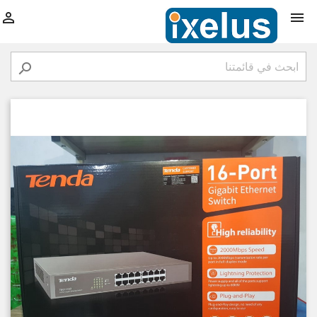


