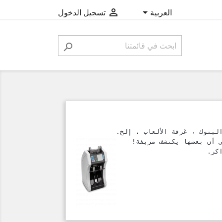


‫العربية
تسجيل الدخول

كر.