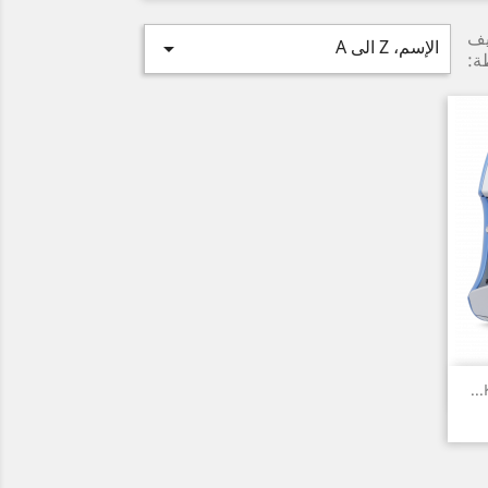
يف
الإسم، Z الى A

ة: