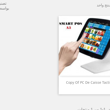
تصن
نتج واحد
بواسط
نظرة سريعة

Copy Of PC De Caisse Tacti
1 منتجات