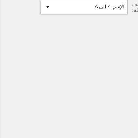
يف
الإسم، Z الى A

ة: