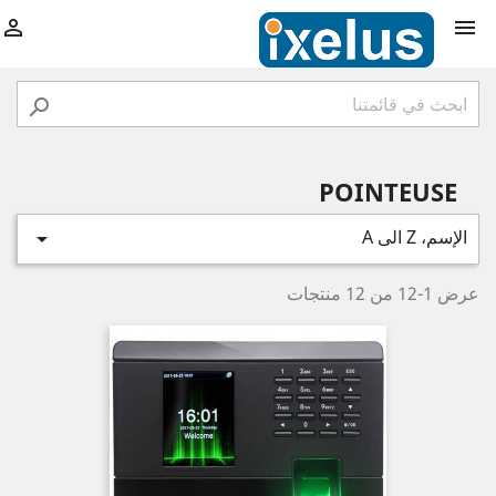



POINTEUSE
الإسم، Z الى A

عرض 1-12 من 12 منتجات