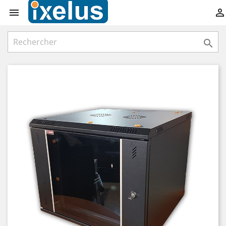


