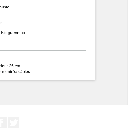
buste
r
9 Kilogrammes
ndeur 26 cm
our entrée câbles
Facebook
Twitter