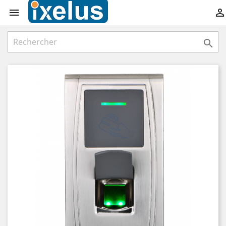


