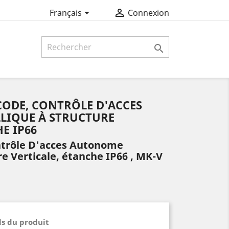


Français
Connexion

ICODE, CONTRÔLE D'ACCES
LIQUE À STRUCTURE
E IP66
ntrôle D'acces Autonome
e Verticale, étanche IP66 , MK-V
ls du produit