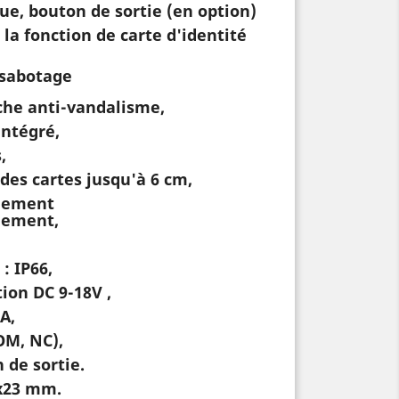
que, bouton de sortie (en option)
 la fonction de carte d'identité
-sabotage
che anti-vandalisme,
intégré,
,
 des cartes jusqu'à 6 cm,
nement
hement,
: IP66,
ion DC 9-18V ,
A,
OM, NC),
 de sortie.
x23 mm.