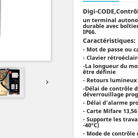
Digi-CODE,Contrô
un terminal autono
durable avec boîtie
IP66.
Caractéristiques:
- Mot de passe ou c
- Clavier rétroéclai
-La longueur du mot
être définie
-
Retours lumineux 

-Délai de contrôle 
déverrouillage pro
- Délai d'alarme p
- Carte Mifare 13,5
- Supporte les tra
-40°C)
- Mode de contrôle