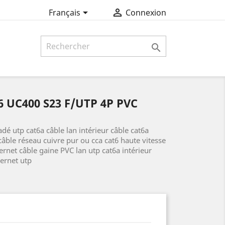


Français
Connexion

 UC400 S23 F/UTP 4P PVC
dé utp cat6a câble lan intérieur câble cat6a
âble réseau cuivre pur ou cca cat6 haute vitesse
ternet câble gaine PVC lan utp cat6a intérieur
hernet utp