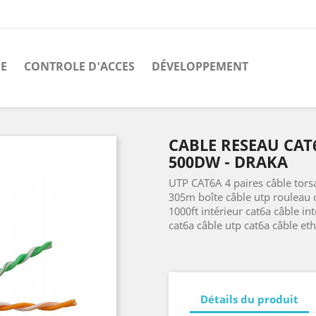
E
CONTROLE D'ACCES
DÉVELOPPEMENT
CABLE RESEAU CAT6
500DW - DRAKA
UTP CAT6A 4 paires câble torsa
305m boîte câble utp rouleau c
1000ft intérieur cat6a câble in
cat6a câble utp cat6a câble et
Détails du produit