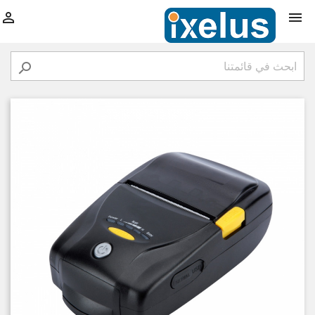


