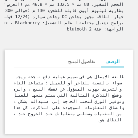
    الواجهة: فئة blutooth 2
الوصف
تفاصيل المنتج
طابعة الإيصال هي في صميم عملية دفع ناجحة ويجب أن تلب
 سواء بالنسبة للتاجر أو للعميل ؛ ستساعد التاجر في س
 والتعريف بهويه المسؤول عن نقطة البيع ، والرموز الش
 وقطع التذكرة المثالية التي سيتم منحها للعميل ، 
وتوفير الورق لتجنب الحاجة إلى استبداله بشكل متكرر. 
واتساق المعلومات الموجودة على التذكرة. كل هذا مكفول
 من التقنيات وستلبي متطلباتك عند الخروج عند نقطة الب
 النطاق هو.